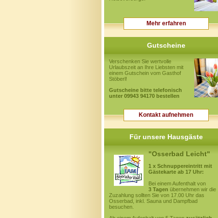
Mehr erfahren
Gutscheine
Verschenken Sie wertvolle
Urlaubszeit an Ihre Liebsten mit
einem Gutschein vom Gasthof
Stöberl!
Gutscheine bitte telefonisch
unter 09943 94170 bestellen
Kontakt aufnehmen
Für unsere Hausgäste
"Osserbad Leicht"
1 x Schnuppereintritt mit
Gästekarte ab 17 Uhr:
Bei einem Aufenthalt von
3 Tagen
übernehmen wir die
Zuzahlung sollten Sie von 17.00 Uhr das
Osserbad, inkl. Sauna und Dampfbad
besuchen.