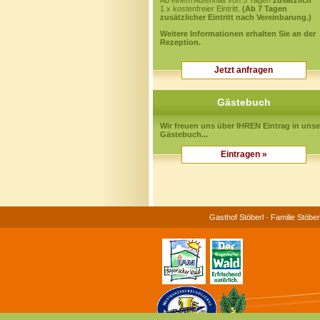
Ab einem Aufenhalt von 5 Tagen
zusätzlich
1 x kostenfreier Eintritt.
(Ab 7 Tagen
zusätzlicher Eintritt nach Vereinbarung.)
Weitere Informationen erhalten Sie an der
Rezeption.
Jetzt anfragen
Gästebuch
Wir freuen uns über IHREN Eintrag in unse
Gästebuch...
Eintragen »
Gasthof Stöberl · Familie Stöb