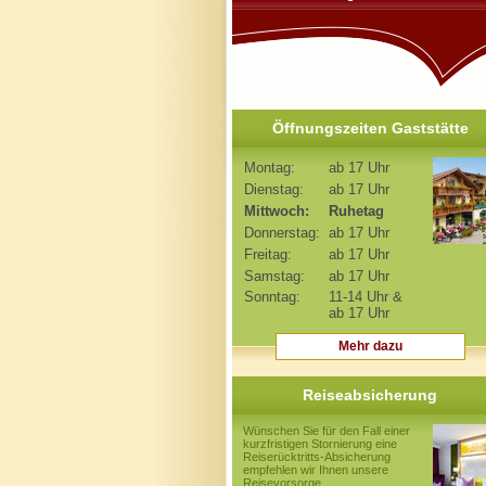
Öffnungszeiten Gaststätte
Montag:
ab 17 Uhr
Dienstag:
ab 17 Uhr
Mittwoch:
Ruhetag
Donnerstag:
ab 17 Uhr
Freitag:
ab 17 Uhr
Samstag:
ab 17 Uhr
Sonntag:
11-14 Uhr &
ab 17 Uhr
Mehr dazu
Reiseabsicherung
Wünschen Sie für den Fall einer
kurzfristigen Stornierung eine
Reiserücktritts-Absicherung
empfehlen wir Ihnen unsere
Reisevorsorge.