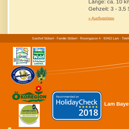
Länge: ca. 10 k
Gehzeit: 3 - 3,5 
«
Ausflugstipps
Gasthof Stöberl · Familie Stöberl · Rosengasse 4 · 93462 Lam · Tele
Lam
Baye