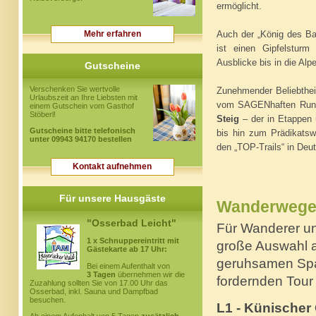
ermöglicht.
Mehr erfahren
Auch der „König des Ba
ist einen Gipfelsturm
Ausblicke bis in die Alp
Gutscheine
Verschenken Sie wertvolle
Zunehmender Beliebthe
Urlaubszeit an Ihre Liebsten mit
vom SAGENhaften Rund
einem Gutschein vom Gasthof
Stöberl!
Steig
– der in Etappen ü
Gutscheine bitte telefonisch
bis hin zum Prädikatsw
unter 09943 94170 bestellen
den „TOP-Trails“ in Deu
Kontakt aufnehmen
Für unsere Hausgäste
Wanderwege
"Osserbad Leicht"
Für Wanderer und
1 x Schnuppereintritt mit
große Auswahl 
Gästekarte ab 17 Uhr:
geruhsamen Spaz
Bei einem Aufenthalt von
3 Tagen
übernehmen wir die
fordernden Tour
Zuzahlung sollten Sie von 17.00 Uhr das
Osserbad, inkl. Sauna und Dampfbad
besuchen.
L1 - Künischer