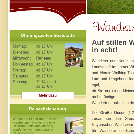
Öffnungszeiten Gaststätte
Auf stillen 
Montag:
ab 17 Uhr
in echt!
Dienstag:
ab 17 Uhr
Mittwoch:
Ruhetag
Wanderer und Naturlieb
Donnerstag:
ab 17 Uhr
Landschaft im Lamer W
Freitag:
ab 17 Uhr
und Nordic-Walking-To
Samstag:
ab 17 Uhr
Lam und Umgebung lade
Sonntag:
11-14 Uhr &
egal,
ab 17 Uhr
ob Sie nur einen klein
Mehr dazu
mehrstündige
Wandertour auf einen d
Reiseabsicherung
Der
Große Osser
(1.2
zusammen den Grenz
Wünschen Sie für den Fall einer
kurzfristigen Stornierung eine
Bayerischen Wald zwar
Reiserücktritts-Absicherung
empfehlen wir Ihnen unsere
für Wanderer herrlic
Reisevorsorge.