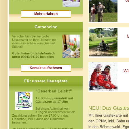
W
Mehr erfahren
Gutscheine
M
Verschenken Sie wertvolle
Urlaubszeit an Ihre Liebsten mit
einem Gutschein vom Gasthof
Stöberl!
Gutscheine bitte telefonisch
unter 09943 94170 bestellen
Kontakt aufnehmen
Wi
Für unsere Hausgäste
"Osserbad Leicht"
1 x Schnuppereintritt mit
Gästekarte ab 17 Uhr:
NEU! Das Gästese
Bei einem Aufenthalt von
3 Tagen
übernehmen wir die
Mit Ihrer Gästekarte m
Zuzahlung sollten Sie von 17.00 Uhr das
Osserbad, inkl. Sauna und Dampfbad
den ÖPNV, inkl. Bahn 
besuchen.
in den Böhmerwald. Egal,