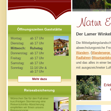
Öffnungszeiten Gaststätte
Der Lamer Winkel i
Montag:
ab 17 Uhr
Die Mittelgebirgslandsc
Dienstag:
ab 17 Uhr
abwechslungsreiche Frei
Mittwoch:
Ruhetag
Wandern
, (
Wanderwege 
Donnerstag:
ab 17 Uhr
Radfahren
(
Mountainbike
Freitag:
ab 17 Uhr
und das alles in einer 
Samstag:
ab 17 Uhr
mit ausgezeichneter Luft
Sonntag:
11-14 Uhr &
ab 17 Uhr
Mehr dazu
Erle
Reiseabsicherung
Wünschen Sie für den Fall einer
kurzfristigen Stornierung eine
Reiserücktritts-Absicherung
empfehlen wir Ihnen unsere
Reisevorsorge.