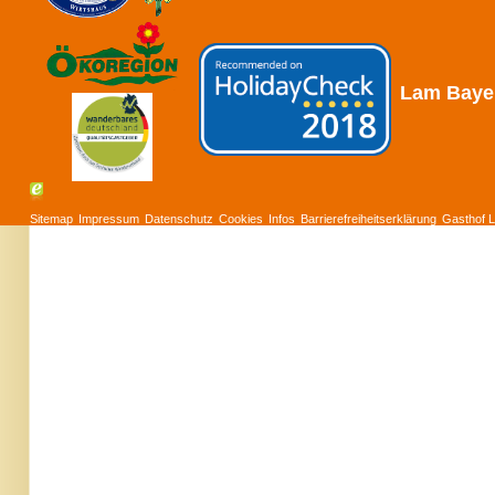
Lam
Baye
Sitemap
Impressum
Datenschutz
Cookies
Infos
Barrierefreiheitserklärung
Gasthof L