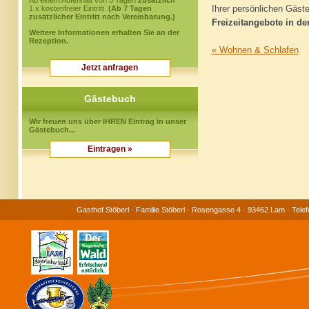
Ab einem Aufenhalt von 5 Tagen
zusätzlich
Ihrer persönlichen Gäst
1 x kostenfreier Eintritt.
(Ab 7 Tagen
zusätzlicher Eintritt nach Vereinbarung.)
Freizeitangebote in d
Weitere Informationen erhalten Sie an der
Rezeption.
«
Wohnen & Schlafen
Jetzt anfragen
Gästebuch
Wir freuen uns über IHREN Eintrag in unser
Gästebuch...
Eintragen »
Gasthof Stöberl · Familie Stöberl · Rosengasse 4 · 93462 Lam · Tele