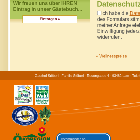
Datenschutz
Wir freuen uns über IHREN
Eintrag in unser Gästebuch...
Ich habe die
Date
des Formulars sti
Eintragen »
meiner Anfrage ele
Einwilligung jederz
widerrufen.
«
Wellnesspreise
Gasthof Stöberl · Familie Stöberl · Rosengasse 4 · 93462 Lam · Tele