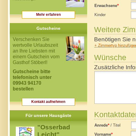
Erwachsene
*
Mehr erfahren
Kinder
Weitere Zi
Gutscheine
Benötigen Sie n
Verschenken Sie
wertvolle Urlaubszeit
+
Zimmertyp hinzufüge
an Ihre Liebsten mit
Wünsche
einem Gutschein vom
Gasthof Stöberl!
Zusätzliche Info
Gutscheine bitte
telefonisch unter
09943 94170
bestellen
Kontakt aufnehmen
Kontaktdate
Für unsere Hausgäste
Anrede
*
/
Titel
"Osserbad
Leicht"
Vorname
*