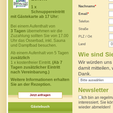
Nachname
*
1 x
Schnuppereintritt
Email
*
mit Gästekarte ab 17 Uhr:
Telefon
Bei einem Aufenthalt von
Straße
3 Tagen
übernehmen wir die
Zuzahlung sollten Sie von 17.00
PLZ
/
Ort
Uhr das Osserbad, inkl. Sauna
Land
und Dampfbad besuchen.
Ab einem Aufenhalt von 5 Tagen
Wie sind S
zusätzlich
Wir würden uns 
1 x kostenfreier Eintritt.
(Ab 7
Tagen zusätzlicher Eintritt
damit mitteilen
nach Vereinbarung.)
Dank.
Weitere Informationen erhalten
Sie an der Rezeption.
Newsletter
Jetzt anfragen
Ich bin an regel
interessiert. Sie k
Gästebuch
wieder abmelden!