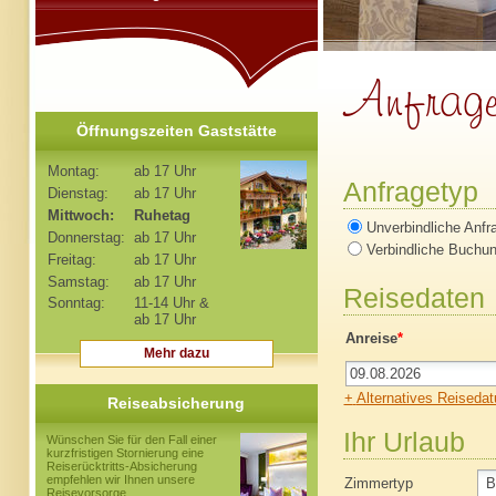
Öffnungszeiten Gaststätte
Montag:
ab 17 Uhr
Anfragetyp
Dienstag:
ab 17 Uhr
Mittwoch:
Ruhetag
Unverbindliche Anfr
Donnerstag:
ab 17 Uhr
Verbindliche Buchu
Freitag:
ab 17 Uhr
Samstag:
ab 17 Uhr
Reisedaten
Sonntag:
11-14 Uhr &
ab 17 Uhr
Anreise
*
Mehr dazu
+
Alternatives Reiseda
Reiseabsicherung
Ihr Urlaub
Wünschen Sie für den Fall einer
kurzfristigen Stornierung eine
Reiserücktritts-Absicherung
empfehlen wir Ihnen unsere
Zimmertyp
Reisevorsorge.