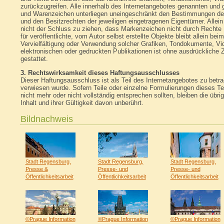
zurückzugreifen. Alle innerhalb des Internetangebotes genannten und 
und Warenzeichen unterliegen uneingeschränkt den Bestimmungen des
und den Besitzrechten der jeweiligen eingetragenen Eigentümer. Allei
nicht der Schluss zu ziehen, dass Markenzeichen nicht durch Rechte D
für veröffentlichte, vom Autor selbst erstellte Objekte bleibt allein bei
Vervielfältigung oder Verwendung solcher Grafiken, Tondokumente, V
elektronischen oder gedruckten Publikationen ist ohne ausdrückliche
gestattet.
3. Rechtswirksamkeit dieses Haftungsausschlusses
Dieser Haftungsausschluss ist als Teil des Internetangebotes zu betr
verwiesen wurde. Sofern Teile oder einzelne Formulierungen dieses Te
nicht mehr oder nicht vollständig entsprechen sollten, bleiben die übr
Inhalt und ihrer Gültigkeit davon unberührt.
Bildnachweis
Stadt Regensburg,
Stadt Regensburg,
Stadt Regensburg,
Presse &
Presse- und
Presse- und
Öffentlichkeitsarbeit
Öffentlichkeitsarbeit
Öffentlichkeitsarbeit
©Prague Information
©Prague Information
©Prague Information