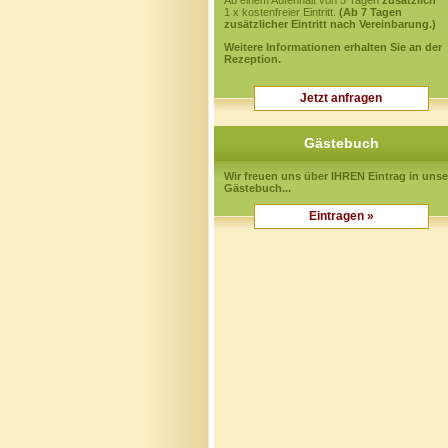
Ab einem Aufenhalt von 5 Tagen
zusätzlich
1 x kostenfreier Eintritt.
(Ab 7 Tagen
zusätzlicher Eintritt nach Vereinbarung.)
Weitere Informationen erhalten Sie an der
Rezeption.
Jetzt anfragen
Gästebuch
Wir freuen uns über IHREN Eintrag in unse
Gästebuch...
Eintragen »