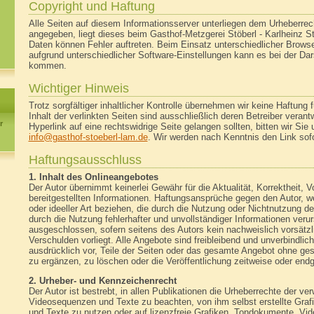
Copyright und Haftung
Alle Seiten auf diesem Informationsserver unterliegen dem Urheberrech
angegeben, liegt dieses beim Gasthof-Metzgerei Stöberl - Karlheinz Stö
Daten können Fehler auftreten. Beim Einsatz unterschiedlicher Brows
aufgrund unterschiedlicher Software-Einstellungen kann es bei der Da
kommen.
Wichtiger Hinweis
Trotz sorgfältiger inhaltlicher Kontrolle übernehmen wir keine Haftung f
Inhalt der verlinkten Seiten sind ausschließlich deren Betreiber verantw
r
Hyperlink auf eine rechtswidrige Seite gelangen sollten, bitten wir Sie
info@gasthof-stoeberl-lam.de
. Wir werden nach Kenntnis den Link sofo
Haftungsausschluss
1. Inhalt des Onlineangebotes
Der Autor übernimmt keinerlei Gewähr für die Aktualität, Korrektheit, Vo
bereitgestellten Informationen. Haftungsansprüche gegen den Autor, w
oder ideeller Art beziehen, die durch die Nutzung oder Nichtnutzung d
durch die Nutzung fehlerhafter und unvollständiger Informationen veru
ausgeschlossen, sofern seitens des Autors kein nachweislich vorsätzl
Verschulden vorliegt. Alle Angebote sind freibleibend und unverbindlich
ausdrücklich vor, Teile der Seiten oder das gesamte Angebot ohne ge
zu ergänzen, zu löschen oder die Veröffentlichung zeitweise oder endgü
2. Urheber- und Kennzeichenrecht
Der Autor ist bestrebt, in allen Publikationen die Urheberrechte der 
Videosequenzen und Texte zu beachten, von ihm selbst erstellte Gr
und Texte zu nutzen oder auf lizenzfreie Grafiken, Tondokumente, V