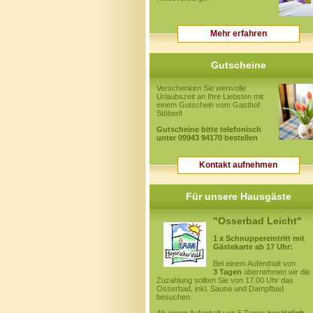
Mehr erfahren
Gutscheine
Verschenken Sie wertvolle
Urlaubszeit an Ihre Liebsten mit
einem Gutschein vom Gasthof
Stöberl!
Gutscheine bitte telefonisch
unter 09943 94170 bestellen
Kontakt aufnehmen
Für unsere Hausgäste
"Osserbad Leicht"
1 x Schnuppereintritt mit
Gästekarte ab 17 Uhr:
Bei einem Aufenthalt von
3 Tagen
übernehmen wir die
Zuzahlung sollten Sie von 17.00 Uhr das
Osserbad, inkl. Sauna und Dampfbad
besuchen.