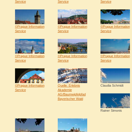
Service
Service
Service
©Prague Information
©Prague Information
©Prague Information
Service
Service
Service
©Prague Information
©Prague Information
©Prague Information
Service
Service
Service
©Prague Information
Quelle: Erlebnis
Claudia Schmidt
Service
Akademie
AG/Baumwipfelpfad
Bayerischer Wald
Rainer Simonis