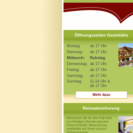
Öffnungszeiten Gaststätte
Montag:
ab 17 Uhr
Dienstag:
ab 17 Uhr
Mittwoch:
Ruhetag
Donnerstag:
ab 17 Uhr
Freitag:
ab 17 Uhr
Samstag:
ab 17 Uhr
Sonntag:
11-14 Uhr &
ab 17 Uhr
Mehr dazu
Reiseabsicherung
Wünschen Sie für den Fall einer
kurzfristigen Stornierung eine
Reiserücktritts-Absicherung
empfehlen wir Ihnen unsere
Reisevorsorge.