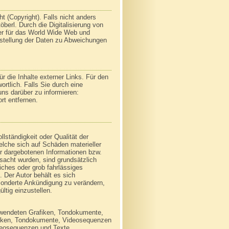
t (Copyright). Falls nicht anders
berl. Durch die Digitalisierung von
er für das World Wide Web und
rstellung der Daten zu Abweichungen
ür die Inhalte externer Links. Für den
ortlich. Falls Sie durch eine
 uns darüber zu informieren:
rt entfernen.
llständigkeit oder Qualität der
elche sich auf Schäden materieller
er dargebotenen Informationen bzw.
rsacht wurden, sind grundsätzlich
iches oder grob fahrlässiges
. Der Autor behält es sich
sonderte Ankündigung zu verändern,
ltig einzustellen.
verwendeten Grafiken, Tondokumente,
afiken, Tondokumente, Videosequenzen
ideosequenzen und Texte