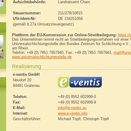
Aufsichtsbehörde:
Landratsamt Cham
Steuernummer:
211/278/10815
USt-Ident-Nr:
DE 134251056
(gemäß § 27a Umsatzsteuergesetz)
Plattform der EU-Kommission zur Online-Streitbeilegung:
https:/
Das Unternehmen nimmt nicht an Streitbeilegungsverfahren vor einer Ve
Universalschlichtungsstelle des Bundes Zentrum für Schlichtung e.V.,
am Rhein
Telefon: +49 (0) 7851 7957940, Fax: +49 (0) 7851 7957941,
mail@univ
www.universalschlichtungsstelle.de
Realisierung
e-ventis GmbH
Neudorf 20
94481 Grafenau
Telefon:
+49 (0) 8552 602999-0
Fax:
+49 (0) 8552 602999-9
E-Mail:
info@e-ventis.eu
Internet:
www.e-ventis.info
Geschäftsführer:
Michael Töpfl, Christoph Töpfl